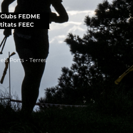
Clubs
FEDME
titats
FEEC
els
Ports
-
Terres