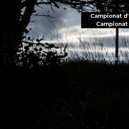
Campionat
d
Campionat
Viu
la
màgia
de