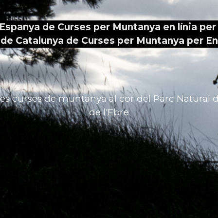
'Espanya
de
Curses
per
Muntanya
en
línia
per
de
Catalunya
de
Curses
per
Muntanya
per
En
les
curses
de
muntanya
al
cor
del
Parc
Natural
d
de
l'Ebre